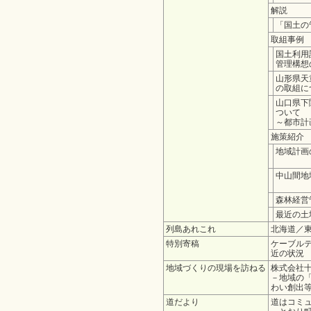
解説
「国土の
取組事例
国土利用
管理構想
山形県天
の取組に
山口県下
ついて
～都市計
施策紹介
地域計画
中山間地
森林経営
最近の土
列島あれこれ
北海道／
特別寄稿
ケーブル
近の状況
地域づくりの現場を訪ねる
株式会社
－地域の
わい創出
道だより
道はコミ