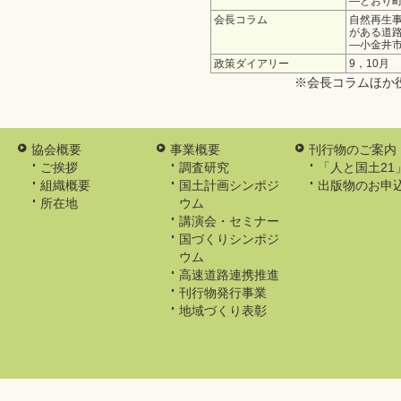
―とおり町S
会長コラム
自然再生
がある道
―小金井
政策ダイアリー
9，10月
※会長コラムほか
協会概要
事業概要
刊行物のご案内
ご挨拶
調査研究
「人と国土21
組織概要
国土計画シンポジ
出版物のお申
所在地
ウム
講演会・セミナー
国づくりシンポジ
ウム
高速道路連携推進
刊行物発行事業
地域づくり表彰