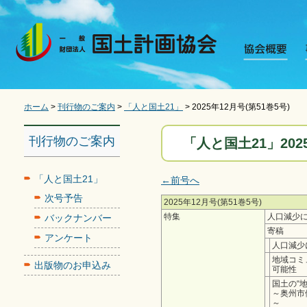
ホーム
>
刊行物のご案内
>
「人と国土21」
> 2025年12月号(第51巻5号)
刊行物のご案内
「人と国土21」2025
「人と国土21」
←前号へ
次号予告
2025年12月号(第51巻5号)
特集
人口減少
バックナンバー
寄稿
アンケート
人口減少
地域コミ
出版物のお申込み
可能性
国土の“
～奥州市
～